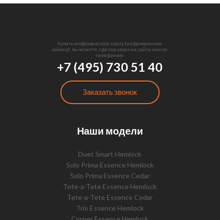
Купить инфракрасную сауну (инфракрасную
кабину): вы можете, сделав заказ на сайте или по
телефонам:
+7 (495) 730 51 40
Заказать звонок
Наши модели
Duet Smart Hemlock
Solo Prima Essence Hemlock
Solo Prima Essence Cedar
Tete-a-Tete Essence Hemlock
Tete-a-Tete Essence Cedar
Trio Essence Hemlock
Corner Essence Hemlock