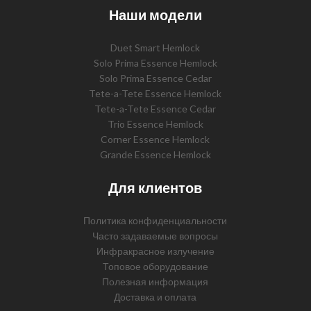
Наши модели
Duet Smart Hemlock
Solo Prima Essence Hemlock
Solo Prima Essence Cedar
Tete-a-Tete Essence Hemlock
Tete-a-Tete Essence Cedar
Trio Essence Hemlock
Corner Essence Hemlock
Grande Essence Hemlock
Для клиентов
Политика конфиденциальности
Часто задаваемые вопросы
Инфракрасное излучение
Топовое оборудование
Полезная информация
Доставка и оплата