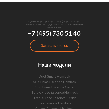
Купить инфракрасную сауну (инфракрасную
кабину): вы можете, сделав заказ на сайте или по
телефонам:
+7 (495) 730 51 40
Заказать звонок
Наши модели
Duet Smart Hemlock
Solo Prima Essence Hemlock
Solo Prima Essence Cedar
Tete-a-Tete Essence Hemlock
Tete-a-Tete Essence Cedar
Trio Essence Hemlock
Corner Essence Hemlock