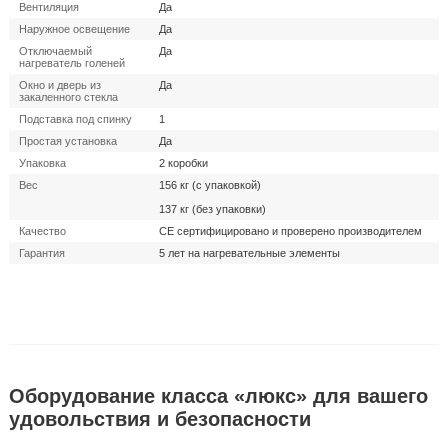
Вентиляция
Да
Наружное освещение
Да
Отключаемый
Да
нагреватель голеней
Окно и дверь из
Да
закаленного стекла
Подставка под спинку
1
Простая установка
Да
Упаковка
2 коробки
Вес
156 кг (с упаковкой)
137 кг (без упаковки)
Качество
CE сертифицировано и проверено производителем
Гарантия
5 лет на нагревательные элементы
Оборудование класса «люкс» для вашего
удовольствия и безопасности