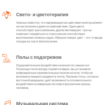
Свето- и цветотерапия
Хорошо известно, что окружающая нас цветовая палитра влияет
на настроение и даже на самочувствие. Одни цвета
способствуют расслаблению, другие мотивируют, третьи
помогают справиться со стрессом или способствуют
выполнению сложных задач. Образно говоря, цвет – что-то вроде
глазури на торте благополучия.
Полы с подогревом
Оздоровительное воздействие начинается с ваших ног.
Поскольку тепло всегда стремится вверх, мы установили
инфракрасные нагревательные панели на полу, чтобы не
возникало никакого градиента тепла. Прогрев стопы, согласно
восточной медицине, даёт возможность положительного
воздействия на иммунную систему и внутренние органы
человека.
Музыкальная система