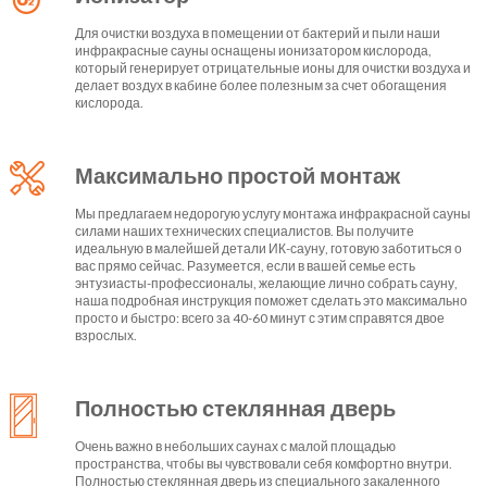
Для очистки воздуха в помещении от бактерий и пыли наши
инфракрасные сауны оснащены ионизатором кислорода,
который генерирует отрицательные ионы для очистки воздуха и
делает воздух в кабине более полезным за счет обогащения
кислорода.
Максимально простой монтаж
Мы предлагаем недорогую услугу монтажа инфракрасной сауны
силами наших технических специалистов. Вы получите
идеальную в малейшей детали ИК-сауну, готовую заботиться о
вас прямо сейчас. Разумеется, если в вашей семье есть
энтузиасты-профессионалы, желающие лично собрать сауну,
наша подробная инструкция поможет сделать это максимально
просто и быстро: всего за 40-60 минут с этим справятся двое
взрослых.
Полностью стеклянная дверь
Очень важно в небольших саунах с малой площадью
пространства, чтобы вы чувствовали себя комфортно внутри.
Полностью стеклянная дверь из специального закаленного