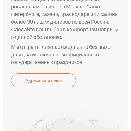
рованных мага­зинов в Москве, Санкт-
Петербурге, Казани, Краснодаре или сало­ны
более 30 наш­их дилеров по всей России.
Сделай­те ваш выбор в комфо­ртной неприну­
жденной обста­новке.
Мы откры­ты для вас ежедне­вно без выхо­
дных, за исключе­нием официа­льных
государстве­нных пра­здников.
Адреса магазинов