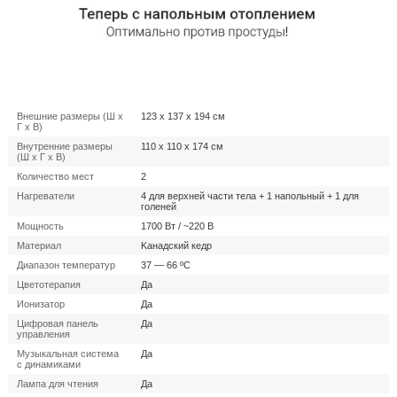
Внешние размеры (Ш x
123 x 137 x 194 см
Г x В)
Внутренние размеры
110 x 110 x 174 см
(Ш x Г x В)
Количество мест
2
Нагреватели
4 для верхней части тела + 1 напольный + 1 для
голеней
Мощность
1700 Вт / ~220 В
Материал
Kанадский кедр
Диапазон температур
37 — 66 ºC
Цветотерапия
Да
Ионизатор
Да
Цифровая панель
Да
управления
Музыкальная система
Да
с динамиками
Лампа для чтения
Да