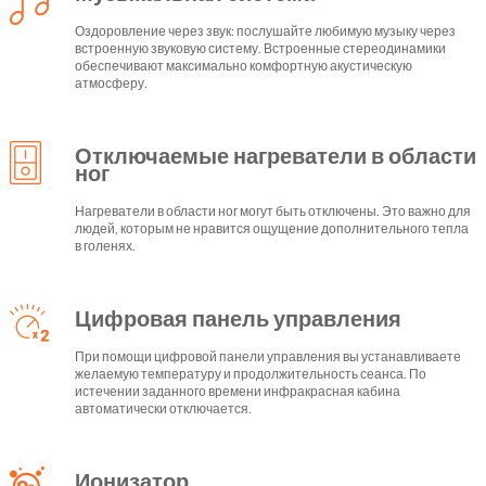
Оздоровление через звук: послушайте любимую музыку через
встроенную звуковую систему. Встроенные стереодинамики
обеспечивают максимально комфортную акустическую
атмосферу.
Отключаемые нагреватели в области
ног
Нагреватели в области ног могут быть отключены. Это важно для
людей, которым не нравится ощущение дополнительного тепла
в голенях.
Цифровая панель управления
При помощи цифровой панели управления вы устанавливаете
желаемую температуру и продолжительность сеанса. По
истечении заданного времени инфракрасная кабина
автоматически отключается.
Ионизатор