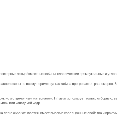
просторные четырёхместные кабины, классические прямоугольные и углов
сположены по всему периметру: так кабина прогревается равномерно. Бл
ом, но и отделочным материалом. Infrasun использует только отборную, 
млок или канадский кедр.
на легко обрабатывается, имеет высокие изоляционные свойства и практич