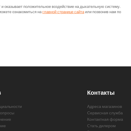
ат и оказывает положительное воздействие на дыхательную систему.
можете ознакомиться на
главной странице сайта
или позвонив нам по
в
Контакты
циальности
Адреса магазинов
вопросы
Сервисная служба
чение
Контактная форма
ние
Cтать дилером