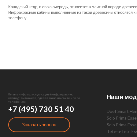
Канадский кедр, в свою очередь, относится к элитной породе древе
Инфракрасные кабины выполненные из такой древесины относятся к
телефону.
Купить инфракрасную сауну (инфракрасную
Наши мод
кабину): вы можете, сделав заказ на сайте или по
телефонам:
+7 (495) 730 51 40
Duet Smart He
Solo Prima Ess
Заказать звонок
Solo Prima Ess
Tete-a-Tete E