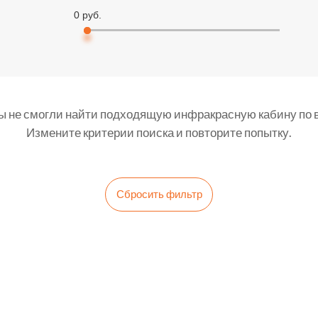
0 руб.
0 руб.
ы не смогли найти подходящую инфракрасную кабину по 
Измените критерии поиска и повторите попытку.
Сбросить фильтр