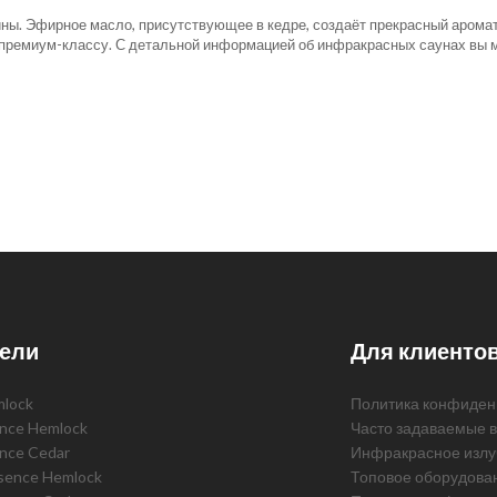
сины. Эфирное масло, присутствующее в кедре, создаёт прекрасный аром
 премиум-классу. С детальной информацией об инфракрасных саунах вы 
ели
Для клиенто
mlock
Политика конфиден
ence Hemlock
Часто задаваемые 
ence Cedar
Инфракрасное излу
ssence Hemlock
Топовое оборудова