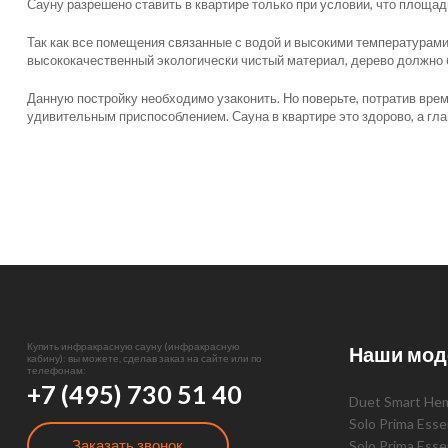
Сауну разрешено ставить в квартире только при условии, что площадь
Так как все помещения связанные с водой и высокими температурами
высококачественный экологически чистый материал, дерево должно б
Данную постройку необходимо узаконить. Но поверьте, потратив вре
удивительным приспособлением. Сауна в квартире это здорово, а гла
Купить инфракрасную сауну (инфракрасную
Наши мод
кабину): вы можете, сделав заказ на сайте или по
телефонам:
+7 (495) 730 51 40
Duet Smart He
Solo Prima Ess
Заказать звонок
Solo Prima Ess