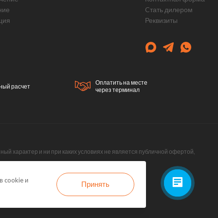
ние
Cтать дилером
ция
Реквизиты
Оплатить на месте
ный расчет
через терминал
й характер и ни при каких условиях не является публичной офертой,
 cookie и
Принять