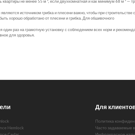
 квартиры не менее 55 м ², если двухкомнатная и как минимум 68 м ² — т
 являются источником грибка и плесени важно, чтобы при строительстве
ыть хорошо обработано от плесени и грибка. Для обшивочного
мя один раз на грамотную установку с соблюдением всех норм и рекоменд
вное для здоровья.
ели
Для клиенто
mlock
Политика конфиден
ence Hemlock
Часто задаваемые 
ence Cedar
Инфракрасное излу