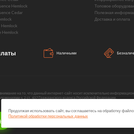
ssence Hemlock
Топовое оборудова
sence Cedar
Полезная информа
emlock
Доставка и оплата
e Hemlock
e Hemlock
платы
Наличными
Безналич
нимание на то, что данный интернет-сайт носит исключительно информационны
ожениями ч. 2 ст. 437 Гражданского кодекса Российской Федерации.
Продолжая использовать сайт, вы соглашаетесь на обработку файлов
Политикой обработки персональных данных
ны