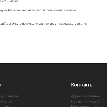
рехкомнатная.
 сауны (обшивочный материал) использовался только
аций, вы будете потом длительное время наслаждаться этим
в
Контакты
циальности
Адреса магазинов
вопросы
Сервисная служба
чение
Контактная форма