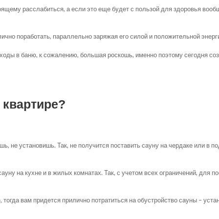
оящему расслабиться, а если это еще будет с пользой для здоровья воо
тлично поработать, параллельно заряжая его силой и положительной энерг
ходы в баню, к сожалению, большая роскошь, именно поэтому сегодня созд
 квартире?
ешь, не установишь. Так, не получится поставить сауну на чердаке или в 
уну на кухне и в жилых комнатах. Так, с учетом всех ограничений, для п
, тогда вам придется прилично потратиться на обустройство сауны – уста