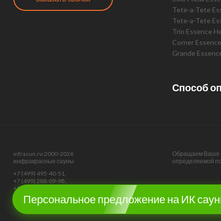
Tete-a-Tete E
Tete-a-Tete Es
Trio Essence H
Corner Essenc
Grande Essenc
Способ о
infrasun.ru 2000-2026
Обращаем Ваше в
инфракрасные сауны
определяемой пол
+7 (499) 495-40-51,
+7 (499) 288-09-98 ,
+7 (495) 374-51-40
Персональное предложение на ИК сау