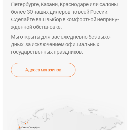
Петербурге, Казани, Краснодаре или сало­ны
более 30 наш­их дилеров по всей России.
Сделай­те ваш выбор в комфо­ртной неприну­
жденной обста­новке.
Мы откры­ты для вас ежедне­вно без выхо­
дных, за исключе­нием официа­льных
государстве­нных пра­здников.
Адреса магазинов