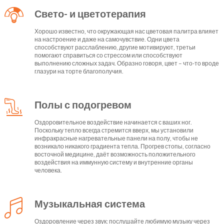
Свето- и цветотерапия
Хорошо известно, что окружающая нас цветовая палитра влияет
на настроение и даже на самочувствие. Одни цвета
способствуют расслаблению, другие мотивируют, третьи
помогают справиться со стрессом или способствуют
выполнению сложных задач. Образно говоря, цвет – что-то вроде
глазури на торте благополучия.
Полы с подогревом
Оздоровительное воздействие начинается с ваших ног.
Поскольку тепло всегда стремится вверх, мы установили
инфракрасные нагревательные панели на полу, чтобы не
возникало никакого градиента тепла. Прогрев стопы, согласно
восточной медицине, даёт возможность положительного
воздействия на иммунную систему и внутренние органы
человека.
Музыкальная система
Оздоровление через звук: послушайте любимую музыку через