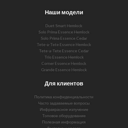
Наши модели
Duet Smart Hemlock
Solo Prima Essence Hemlock
Solo Prima Essence Cedar
Tete-a-Tete Essence Hemlock
Tete-a-Tete Essence Cedar
Trio Essence Hemlock
Corner Essence Hemlock
Grande Essence Hemlock
Для клиентов
Политика конфиденциальности
Часто задаваемые вопросы
Инфракрасное излучение
Топовое оборудование
Полезная информация