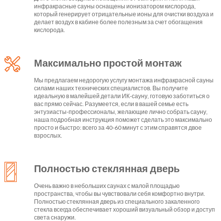
инфракрасные сауны оснащены ионизатором кислорода,
который генерирует отрицательные ионы для очистки воздуха и
делает воздух в кабине более полезным за счет обогащения
кислорода.
Максимально простой монтаж
Мы предлагаем недорогую услугу монтажа инфракрасной сауны
силами наших технических специалистов. Вы получите
идеальную в малейшей детали ИК-сауну, готовую заботиться о
вас прямо сейчас. Разумеется, если в вашей семье есть
энтузиасты-профессионалы, желающие лично собрать сауну,
наша подробная инструкция поможет сделать это максимально
просто и быстро: всего за 40-60 минут с этим справятся двое
взрослых.
Полностью стеклянная дверь
Очень важно в небольших саунах с малой площадью
пространства, чтобы вы чувствовали себя комфортно внутри.
Полностью стеклянная дверь из специального закаленного
стекла всегда обеспечивает хороший визуальный обзор и доступ
света снаружи.