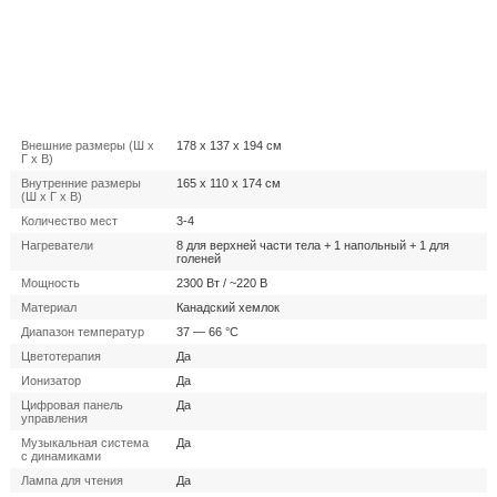
Внешние размеры (Ш x
178 x 137 x 194 см
Г x В)
Внутренние размеры
165 x 110 x 174 см
(Ш x Г x В)
Количество мест
3-4
Нагреватели
8 для верхней части тела + 1 напольный + 1 для
голеней
Мощность
2300 Вт / ~220 В
Материал
Канадский хемлок
Диапазон температур
37 — 66 °C
Цветотерапия
Да
Ионизатор
Да
Цифровая панель
Да
управления
Музыкальная система
Да
с динамиками
Лампа для чтения
Да