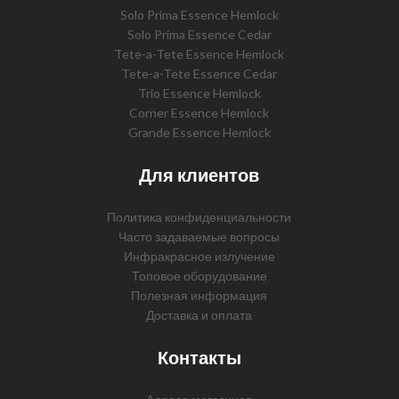
Solo Prima Essence Hemlock
Solo Prima Essence Cedar
Tete-a-Tete Essence Hemlock
Tete-a-Tete Essence Cedar
Trio Essence Hemlock
Corner Essence Hemlock
Grande Essence Hemlock
Для клиентов
Политика конфиденциальности
Часто задаваемые вопросы
Инфракрасное излучение
Топовое оборудование
Полезная информация
Доставка и оплата
Контакты