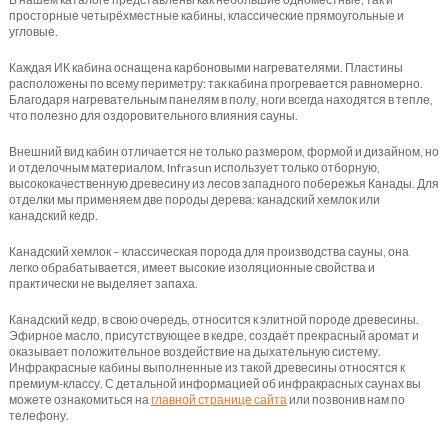
просторные четырёхместные кабины, классические прямоугольные и
угловые.
Каждая ИК кабина оснащена карбоновыми нагревателями. Пластины
расположены по всему периметру: так кабина прогревается равномерно.
Благодаря нагревательным панелям в полу, ноги всегда находятся в тепле,
что полезно для оздоровительного влияния сауны.
Внешний вид кабин отличается не только размером, формой и дизайном, но
и отделочным материалом. Infrasun использует только отборную,
высококачественную древесину из лесов западного побережья Канады. Для
отделки мы применяем две породы дерева: канадский хемлок или
канадский кедр.
Канадский хемлок – классическая порода для производства сауны, она
легко обрабатывается, имеет высокие изоляционные свойства и
практически не выделяет запаха.
Канадский кедр, в свою очередь, относится к элитной породе древесины.
Эфирное масло, присутствующее в кедре, создаёт прекрасный аромат и
оказывает положительное воздействие на дыхательную систему.
Инфракрасные кабины выполненные из такой древесины относятся к
премиум-классу. С детальной информацией об инфракрасных саунах вы
можете ознакомиться на
главной странице сайта
или позвонив нам по
телефону.