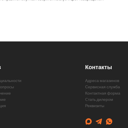
в
Контакты
циальности
Адреса магазинов
вопросы
Сервисная служба
чение
Контактная форма
ние
Cтать дилером
ция
Реквизиты