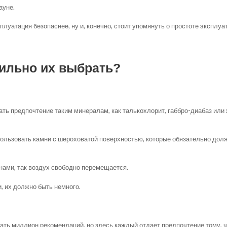
ауне.
плуатация безопаснее, ну и, конечно, стоит упомянуть о простоте эксплуа
вильно их выбрать?
дать предпочтение таким минералам, как талькохлорит, габбро-диабаз или
ользовать камни с шероховатой поверхностью, которые обязательно дол
нами, так воздух свободно перемещается.
, их должно быть немного.
ь миллион рекомендаций, но здесь каждый отдает предпочтение тому, что