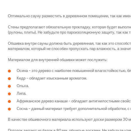
Оптимально сауну разместить в деревянном помещении, так как имен
Стены предполагают обязательную прокладку, которая будет выполн
(рулоны, плиты). Не забудьте про пароизоляционную защиту, так как т
Обшивка внутри сауны должна быть деревянная, так как это способ
материалом, который не способен пропускать пар влажность, а значи
Материалом для внутренней обшивки может послужить:
Осина – это дерево с наиболее повышенной влагостойкостью, б
Кедр – обладает изысканным ароматом.
Ольха.
Липа.
Африканское дерево канаши – обладает антигнилостными свойс
Сосна – данный материал требует дополнительной обработки, 
В качестве обшивочного материала используют доски размером 30 м
Потолок делают из балок в 80 мм, обшитые досками. Не забудьте утеп