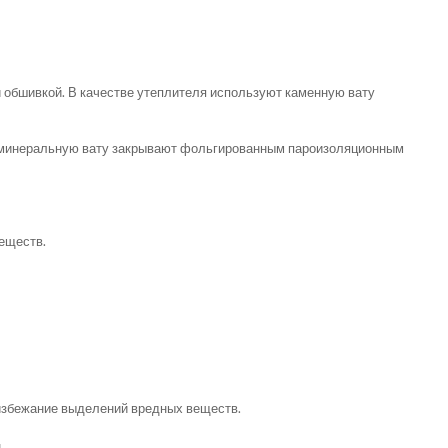
 обшивкой. В качестве утеплителя используют каменную вату
ую минеральную вату закрывают фольгированным пароизоляционным
еществ.
 избежание выделений вредных веществ.
.