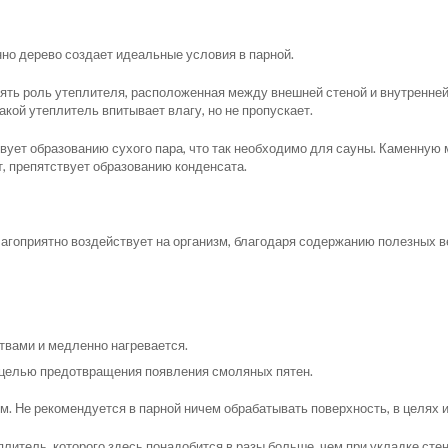
но дерево создает идеальные условия в парной.
ять роль утеплителя, расположенная между внешней стеной и внутренней
акой утеплитель впитывает влагу, но не пропускает.
ствует образованию сухого пара, что так необходимо для сауны. Каменн
т, препятствует образованию конденсата.
лагоприятно воздействует на организм, благодаря содержанию полезных в
твами и медленно нагревается.
с целью предотвращения появления смоляных пятен.
м. Не рекомендуется в парной ничем обрабатывать поверхность, в целях
литель, которого здесь понадобится в разы больше, чем при укладке стен