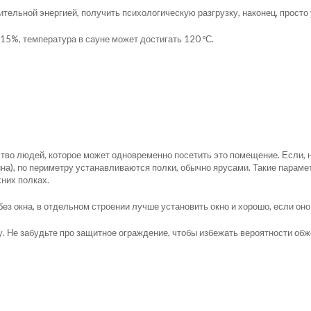
тельной энергией, получить психологическую разгрузку, наконец, просто
15%, температура в сауне может достигать 120 ºС.
во людей, которое может одновременно посетить это помещение. Если, н
длина), по периметру устанавливаются полки, обычно ярусами. Такие пара
них полках.
без окна, в отдельном строении лучше установить окно и хорошо, если оно
у. Не забудьте про защитное ограждение, чтобы избежать вероятности обж