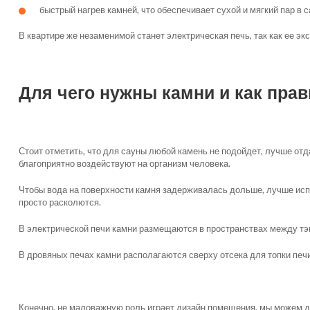
быстрый нагрев камней, что обеспечивает сухой и мягкий пар в с
В квартире же незаменимой станет электрическая печь, так как ее экс
Для чего нужны камни и как пра
Стоит отметить, что для сауны любой камень не подойдет, лучше от
благоприятно воздействуют на организм человека.
Чтобы вода на поверхности камня задерживалась дольше, лучше исп
просто расколются.
В электрической печи камни размещаются в пространствах между тэ
В дровяных печах камни располагаются сверху отсека для топки печи
Конечно, не маловажную роль играет дизайн помещения, мы можем дат