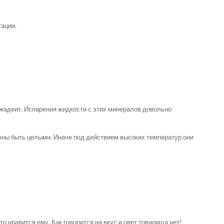
тации.
 жадеит. Испарения жидкости с этих минералов довольно
жны быть целыми. Иначе под действием высоких температур они
 нравится ему. Как говорится на вкус и цвет товарища нет!