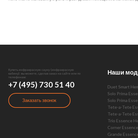
Купить инфракрасную сауну (инфракрасную
Наши мод
кабину): вы можете, сделав заказ на сайте или по
телефонам:
+7 (495) 730 51 40
Duet Smart He
Solo Prima Ess
Заказать звонок
Solo Prima Ess
Tete-a-Tete E
Tete-a-Tete Es
Trio Essence H
Corner Essenc
Grande Essenc