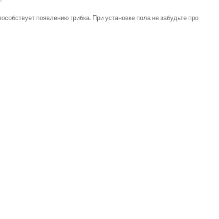
пособствует появлению грибка. При установке пола не забудьте про