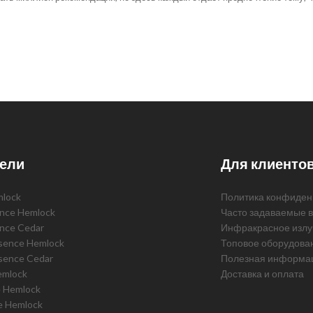
ели
Для клиенто
mlock
Политика конфиден
ence Hemlock
Часто задаваемые 
ence Cedar
Инфракрасное излу
ssence Hemlock
Топовое оборудова
sence Cedar
Полезная информа
emlock
Доставка и оплата
e Hemlock
e Hemlock