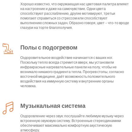
Хорошо известно, что окружающая нас цветовая палитра влияет
на настроение и даже на самочувствие. Одни цвета
способствуют расслаблению, другие мотивируют, третьи
помогают справиться со стрессом или способствуют
выполнению сложных задач. Образно говоря, цвет – что-то вроде
глазури на торте благополучия.
Полы с подогревом
Оздоровительное воздействие начинается с ваших ног.
Поскольку тепло всегда стремится вверх, мы установили
инфракрасные нагревательные панели на полу, чтобы не
возникало никакого градиента тепла. Прогрев стопы, согласно
восточной медицине, даёт возможность положительного
воздействия на иммунную систему и внутренние органы
человека.
Музыкальная система
Оздоровление через звук: послушайте любимую музыку через
встроенную звуковую систему. Встроенные стереодинамики
обеспечивают максимально комфортную акустическую
атмосферу.