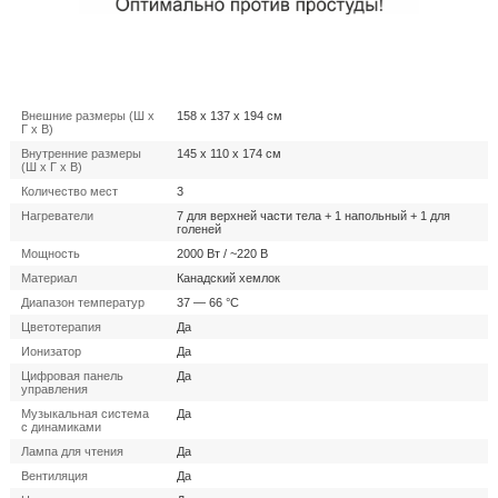
Внешние размеры (Ш x
158 x 137 x 194 см
Г x В)
Внутренние размеры
145 x 110 x 174 см
(Ш x Г x В)
Количество мест
3
Нагреватели
7 для верхней части тела + 1 напольный + 1 для
голеней
Мощность
2000 Вт / ~220 В
Материал
Канадский хемлок
Диапазон температур
37 — 66 °C
Цветотерапия
Да
Ионизатор
Да
Цифровая панель
Да
управления
Музыкальная система
Да
с динамиками
Лампа для чтения
Да
Вентиляция
Да