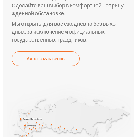
Сделай­те ваш выбор в комфо­ртной неприну­
жденной обста­новке.
Мы откры­ты для вас ежедне­вно без выхо­
дных, за исключе­нием официа­льных
государстве­нных пра­здников.
Адреса магазинов