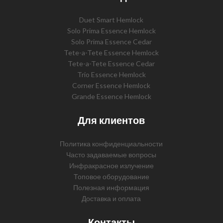
Duet Smart Hemlock
Solo Prima Essence Hemlock
Solo Prima Essence Cedar
Tete-a-Tete Essence Hemlock
Tete-a-Tete Essence Cedar
Trio Essence Hemlock
Corner Essence Hemlock
Grande Essence Hemlock
Для клиентов
Политика конфиденциальности
Часто задаваемые вопросы
Инфракрасное излучение
Топовое оборудование
Полезная информация
Доставка и оплата
Контакты