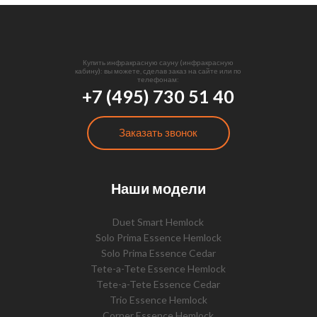
Купить инфракрасную сауну (инфракрасную
кабину): вы можете, сделав заказ на сайте или по
телефонам:
+7 (495) 730 51 40
Заказать звонок
Наши модели
Duet Smart Hemlock
Solo Prima Essence Hemlock
Solo Prima Essence Cedar
Tete-a-Tete Essence Hemlock
Tete-a-Tete Essence Cedar
Trio Essence Hemlock
Corner Essence Hemlock