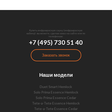
Купить инфракрасную сауну (инфракрасную
кабину): вы можете, сделав заказ на сайте или по
телефонам:
+7 (495) 730 51 40
Заказать звонок
Наши модели
Duet Smart Hemlock
Solo Prima Essence Hemlock
Solo Prima Essence Cedar
Tete-a-Tete Essence Hemlock
Tete-a-Tete Essence Cedar