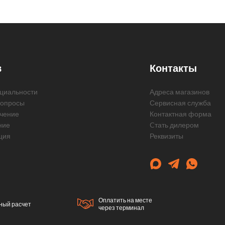
в
Контакты
циальности
Адреса магазинов
вопросы
Сервисная служба
чение
Контактная форма
ние
Cтать дилером
ция
Реквизиты
Оплатить на месте
ный расчет
через терминал