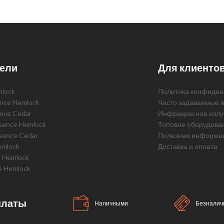
ели
Для клиенто
mlock
Политика конфиден
ence Hemlock
Часто задаваемые 
ence Cedar
Инфракрасное излу
ssence Hemlock
Топовое оборудова
sence Cedar
Полезная информа
emlock
Доставка и оплата
e Hemlock
e Hemlock
платы
Наличными
Безналич