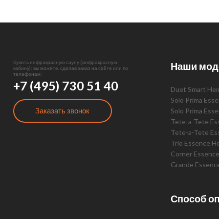
Купить инфракрасную сауну (инфракрасную
Наши мод
кабину): вы можете, сделав заказ на сайте или по
телефонам:
+7 (495) 730 51 40
Duet Smart He
Solo Prima Ess
Заказать звонок
Solo Prima Ess
Tete-a-Tete E
Tete-a-Tete Es
Trio Essence H
Corner Essenc
Grande Essenc
Способ о