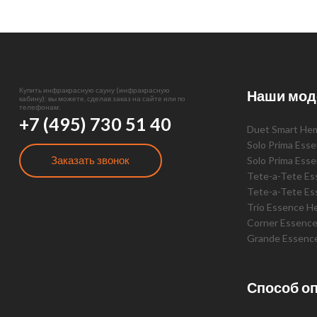
Купить инфракрасную сауну (инфракрасную
Наши мод
кабину): вы можете, сделав заказ на сайте или по
телефонам:
+7 (495) 730 51 40
Duet Smart He
Solo Prima Ess
Заказать звонок
Solo Prima Ess
Tete-a-Tete E
Tete-a-Tete Es
Trio Essence H
Corner Essenc
Grande Essenc
Способ о