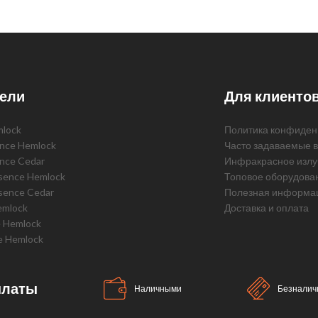
ели
Для клиенто
mlock
Политика конфиден
ence Hemlock
Часто задаваемые 
ence Cedar
Инфракрасное излу
ssence Hemlock
Топовое оборудова
sence Cedar
Полезная информа
emlock
Доставка и оплата
e Hemlock
e Hemlock
платы
Наличными
Безналич