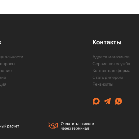
в
Контакты
циальности
Адреса магазинов
вопросы
Сервисная служба
чение
Контактная форма
ние
Cтать дилером
ция
Реквизиты
Оплатить на месте
ный расчет
через терминал