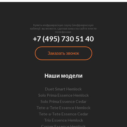
Купить инфракрасную сауну (инфракрасную
кабину): вы можете, сделав заказ на сайте или по
телефонам:
+7 (495) 730 51 40
Заказать звонок
Наши модели
Duet Smart Hemlock
Solo Prima Essence Hemlock
Solo Prima Essence Cedar
Tete-a-Tete Essence Hemlock
Tete-a-Tete Essence Cedar
Trio Essence Hemlock
Corner Essence Hemlock