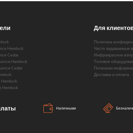
ели
Для клиенто
mlock
Политика конфиден
ence Hemlock
Часто задаваемые 
ence Cedar
Инфракрасное излу
ssence Hemlock
Топовое оборудова
sence Cedar
Полезная информа
emlock
Доставка и оплата
e Hemlock
e Hemlock
платы
Наличными
Безналич