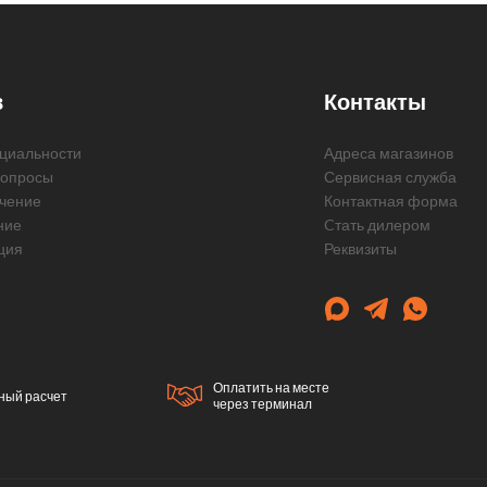
в
Контакты
циальности
Адреса магазинов
вопросы
Сервисная служба
чение
Контактная форма
ние
Cтать дилером
ция
Реквизиты
Оплатить на месте
ный расчет
через терминал