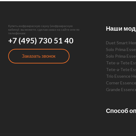
Купить инфракрасную сауну (инфракрасную
Наши мод
кабину): вы можете, сделав заказ на сайте или по
телефонам:
+7 (495) 730 51 40
Duet Smart He
Solo Prima Ess
Заказать звонок
Solo Prima Ess
Tete-a-Tete E
Tete-a-Tete Es
Trio Essence H
Corner Essenc
Grande Essenc
Способ о