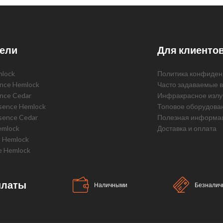
ели
Для клиенто
mlock
Политика конфиден
ence Hemlock
Часто задаваемые 
ence Cedar
Инфракрасное излу
ssence Hemlock
Топовое оборудова
sence Cedar
Полезная информа
emlock
Доставка и оплата
e Hemlock
e Hemlock
платы
Наличными
Безналич