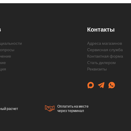
в
Контакты
циальности
Адреса магазинов
вопросы
Сервисная служба
чение
Контактная форма
ние
Cтать дилером
ция
Реквизиты
Оплатить на месте
ный расчет
через терминал