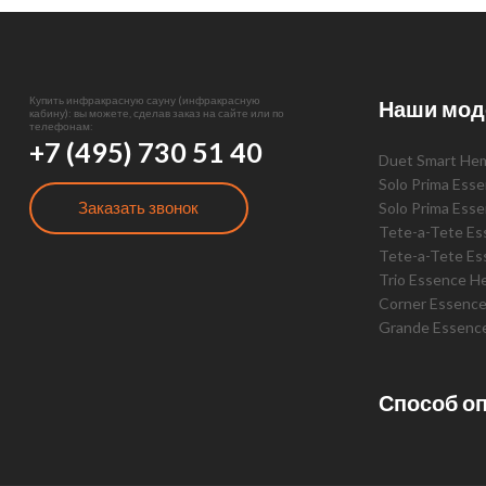
Купить инфракрасную сауну (инфракрасную
Наши мод
кабину): вы можете, сделав заказ на сайте или по
телефонам:
+7 (495) 730 51 40
Duet Smart He
Solo Prima Ess
Заказать звонок
Solo Prima Ess
Tete-a-Tete E
Tete-a-Tete Es
Trio Essence H
Corner Essenc
Grande Essenc
Способ о