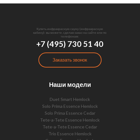
Купить инфракрасную сауну (инфракрасную
кабину): вы можете, сделав заказ на сайте или по
телефонам:
+7 (495) 730 51 40
Заказать звонок
Наши модели
Duet Smart Hemlock
Solo Prima Essence Hemlock
Solo Prima Essence Cedar
Tete-a-Tete Essence Hemlock
Tete-a-Tete Essence Cedar
Trio Essence Hemlock