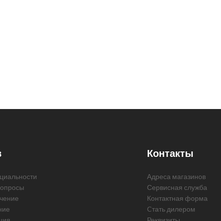
в
Контакты
циальности
Адреса магазинов
вопросы
Сервисная служба
чение
Контактная форма
ние
Cтать дилером
ция
Реквизиты