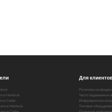
ели
Для клиенто
mlock
Политика конфиден
ence Hemlock
Часто задаваемые 
ence Cedar
Инфракрасное излу
ssence Hemlock
Топовое оборудова
sence Cedar
Полезная информа