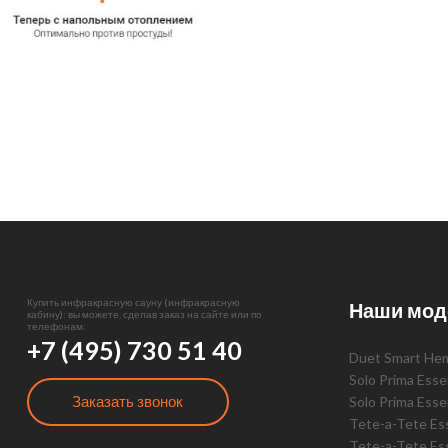
Купить инфракрасную сауну (инфракрасную
Наши мод
кабину): вы можете, сделав заказ на сайте или по
телефонам:
+7 (495) 730 51 40
Duet Smart He
Solo Prima Ess
Заказать звонок
Solo Prima Ess
Tete-a-Tete E
Tete-a-Tete Es