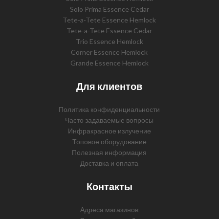
Solo Prima Essence Cedar
Tete-a-Tete Essence Hemlock
Tete-a-Tete Essence Cedar
Trio Essence Hemlock
Corner Essence Hemlock
Grande Essence Hemlock
Для клиентов
Политика конфиденциальности
Часто задаваемые вопросы
Инфракрасное излучение
Топовое оборудование
Полезная информация
Доставка и оплата
Контакты
Адреса магазинов