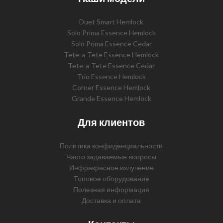
Duet Smart Hemlock
Solo Prima Essence Hemlock
Solo Prima Essence Cedar
Tete-a-Tete Essence Hemlock
Tete-a-Tete Essence Cedar
Trio Essence Hemlock
Corner Essence Hemlock
Grande Essence Hemlock
Для клиентов
Политика конфиденциальности
Часто задаваемые вопросы
Инфракрасное излучение
Топовое оборудование
Полезная информация
Доставка и оплата