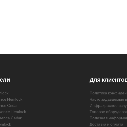
ели
Для клиенто
mlock
Политика конфиден
ence Hemlock
Часто задаваемые 
ence Cedar
Инфракрасное излу
ssence Hemlock
Топовое оборудова
sence Cedar
Полезная информа
emlock
Доставка и оплата