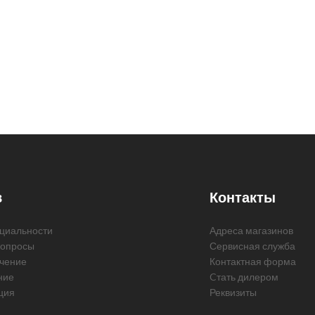
в
Контакты
циальности
Адреса магазинов
вопросы
Сервисная служба
чение
Контактная форма
ние
Cтать дилером
ция
Реквизиты