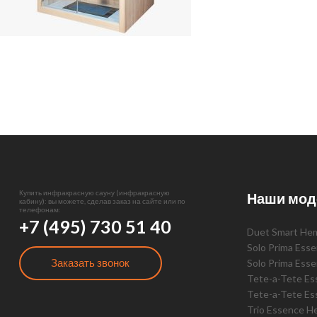
Купить инфракрасную сауну (инфракрасную
Наши мод
кабину): вы можете, сделав заказ на сайте или по
телефонам:
+7 (495) 730 51 40
Duet Smart He
Solo Prima Ess
Заказать звонок
Solo Prima Ess
Tete-a-Tete E
Tete-a-Tete Es
Trio Essence H