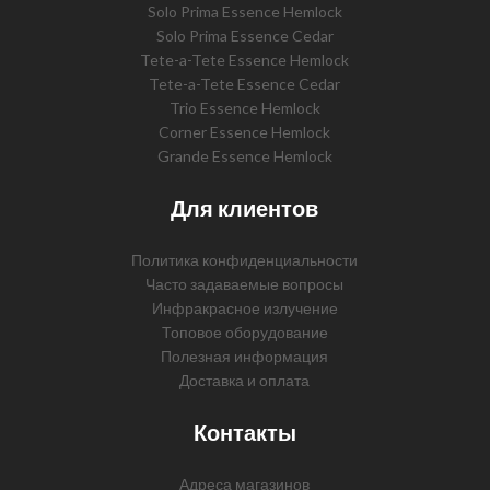
Solo Prima Essence Hemlock
Solo Prima Essence Cedar
Tete-a-Tete Essence Hemlock
Tete-a-Tete Essence Cedar
Trio Essence Hemlock
Corner Essence Hemlock
Grande Essence Hemlock
Для клиентов
Политика конфиденциальности
Часто задаваемые вопросы
Инфракрасное излучение
Топовое оборудование
Полезная информация
Доставка и оплата
Контакты
Адреса магазинов