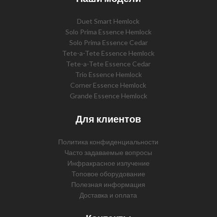
Duet Smart Hemlock
Solo Prima Essence Hemlock
Solo Prima Essence Cedar
Tete-a-Tete Essence Hemlock
Tete-a-Tete Essence Cedar
Trio Essence Hemlock
Corner Essence Hemlock
Grande Essence Hemlock
Для клиентов
Политика конфиденциальности
Часто задаваемые вопросы
Инфракрасное излучение
Топовое оборудование
Полезная информация
Доставка и оплата