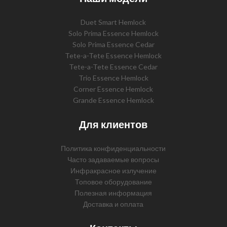
Duet Smart Hemlock
Solo Prima Essence Hemlock
Solo Prima Essence Cedar
Tete-a-Tete Essence Hemlock
Tete-a-Tete Essence Cedar
Trio Essence Hemlock
Corner Essence Hemlock
Grande Essence Hemlock
Для клиентов
Политика конфиденциальности
Часто задаваемые вопросы
Инфракрасное излучение
Топовое оборудование
Полезная информация
Доставка и оплата