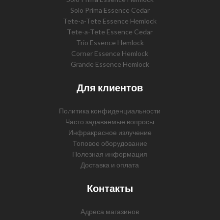
Solo Prima Essence Cedar
Tete-a-Tete Essence Hemlock
Tete-a-Tete Essence Cedar
Trio Essence Hemlock
Corner Essence Hemlock
Grande Essence Hemlock
Для клиентов
Политика конфиденциальности
Часто задаваемые вопросы
Инфракрасное излучение
Топовое оборудование
Полезная информация
Доставка и оплата
Контакты
Адреса магазинов