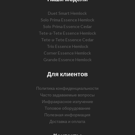
Duet Smart Hemlock
Solo Prima Essence Hemlock
Solo Prima Essence Cedar
Tete-a-Tete Essence Hemlock
Tete-a-Tete Essence Cedar
Trio Essence Hemlock
Corner Essence Hemlock
Grande Essence Hemlock
Для клиентов
Политика конфиденциальности
Часто задаваемые вопросы
Инфракрасное излучение
Топовое оборудование
Полезная информация
Доставка и оплата