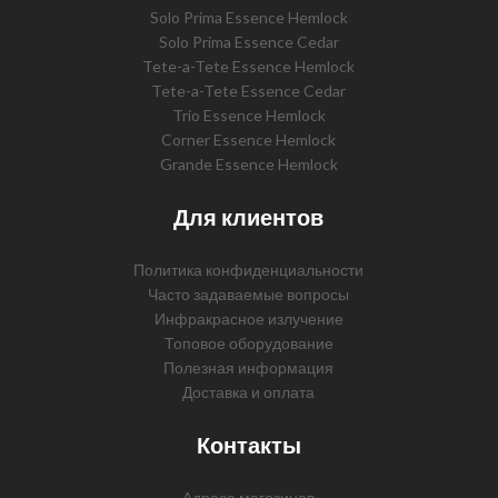
Solo Prima Essence Hemlock
Solo Prima Essence Cedar
Tete-a-Tete Essence Hemlock
Tete-a-Tete Essence Cedar
Trio Essence Hemlock
Corner Essence Hemlock
Grande Essence Hemlock
Для клиентов
Политика конфиденциальности
Часто задаваемые вопросы
Инфракрасное излучение
Топовое оборудование
Полезная информация
Доставка и оплата
Контакты
Адреса магазинов