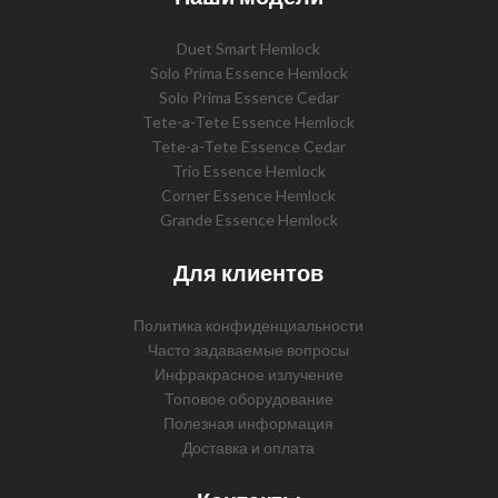
Duet Smart Hemlock
Solo Prima Essence Hemlock
Solo Prima Essence Cedar
Tete-a-Tete Essence Hemlock
Tete-a-Tete Essence Cedar
Trio Essence Hemlock
Corner Essence Hemlock
Grande Essence Hemlock
Для клиентов
Политика конфиденциальности
Часто задаваемые вопросы
Инфракрасное излучение
Топовое оборудование
Полезная информация
Доставка и оплата