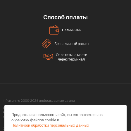
Способ оплаты
Наличными
Безналичный расчет
Оплатить на месте
через терминал
infrasun.ru 2000-2026 инфракрасные сауны
+7 (499) 495-40-51,
+7 (499) 288-09-98 ,
Продолжая использовать сайт, вы соглашаетесь на
+7 (495) 374-51-40
обработку файлов cookie и
Политикой обработки персональных данных
Обращаем Ваше внимание на то, что данный интернет-сайт носит