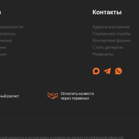
в
Контакты
циальности
Адреса магазинов
вопросы
Сервисная служба
чение
Контактная форма
ние
Cтать дилером
ция
Реквизиты
Оплатить на месте
ный расчет
через терминал
й характер и ни при каких условиях не является публичной офертой,