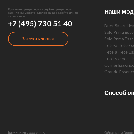
Купить инфракрасную сауну (инфракрасную
Наши мод
кабину): вы можете, сделав заказ на сайте или по
телефонам:
+7 (495) 730 51 40
Duet Smart He
Solo Prima Ess
Заказать звонок
Solo Prima Ess
Tete-a-Tete E
Tete-a-Tete Es
Trio Essence H
Corner Essenc
Grande Essenc
Способ о
infrasun.ru 2000-2026
Обращаем Ваше в