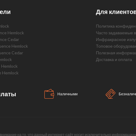
ели
Для клиенто
mlock
Политика конфиден
ence Hemlock
Часто задаваемые 
ence Cedar
Инфракрасное излу
ssence Hemlock
Топовое оборудова
sence Cedar
Полезная информа
emlock
Доставка и оплата
e Hemlock
e Hemlock
платы
Наличными
Безналич
нимание на то, что данный интернет-сайт носит исключительно информационны