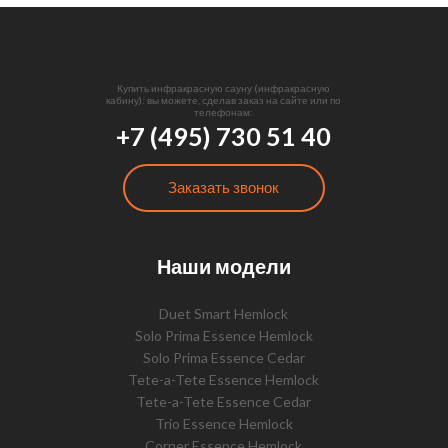
Купить инфракрасную сауну (инфракрасную
кабину): вы можете, сделав заказ на сайте или по
телефонам:
+7 (495) 730 51 40
Заказать звонок
Наши модели
Duet Smart Hemlock
Solo Prima Essence Hemlock
Solo Prima Essence Cedar
Tete-a-Tete Essence Hemlock
Tete-a-Tete Essence Cedar
Trio Essence Hemlock
Corner Essence Hemlock