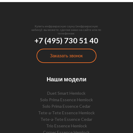
Купить инфракрасную сауну (инфракрасную
кабину): вы можете, сделав заказ на сайте или по
телефонам:
+7 (495) 730 51 40
Заказать звонок
Наши модели
Duet Smart Hemlock
Solo Prima Essence Hemlock
Solo Prima Essence Cedar
Tete-a-Tete Essence Hemlock
Tete-a-Tete Essence Cedar
Trio Essence Hemlock
Corner Essence Hemlock