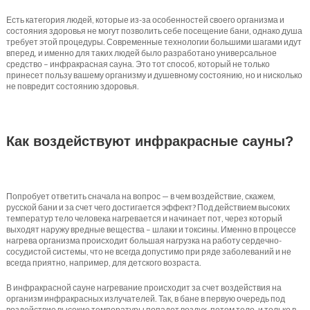
Есть категория людей, которые из-за особенностей своего организма и
состояния здоровья не могут позволить себе посещение бани, однако душа
требует этой процедуры. Современные технологии большими шагами идут
вперед, и именно для таких людей было разработано универсальное
средство – инфракрасная сауна. Это тот способ, который не только
принесет пользу вашему организму и душевному состоянию, но и нисколько
не повредит состоянию здоровья.
Как воздействуют инфракрасные сауны?
Попробует ответить сначала на вопрос — в чем воздействие, скажем,
русской бани и за счет чего достигается эффект? Под действием высоких
температур тело человека нагревается и начинает пот, через который
выходят наружу вредные вещества – шлаки и токсины. Именно в процессе
нагрева организма происходит большая нагрузка на работу сердечно-
сосудистой системы, что не всегда допустимо при ряде заболеваний и не
всегда приятно, например, для детского возраста.
В инфракрасной сауне нагревание происходит за счет воздействия на
организм инфракрасных излучателей. Так, в бане в первую очередь под
воздействие высокие температуры попадет воздух, потом тело, и только в