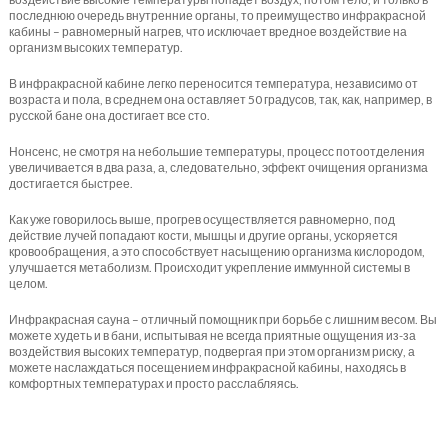
последнюю очередь внутренние органы, то преимущество инфракрасной
кабины – равномерный нагрев, что исключает вредное воздействие на
организм высоких температур.
В инфракрасной кабине легко переносится температура, независимо от
возраста и пола, в среднем она оставляет 50 градусов, так, как, например, в
русской бане она достигает все сто.
Нонсенс, не смотря на небольшие температуры, процесс потоотделения
увеличивается в два раза, а, следовательно, эффект очищения организма
достигается быстрее.
Как уже говорилось выше, прогрев осуществляется равномерно, под
действие лучей попадают кости, мышцы и другие органы, ускоряется
кровообращения, а это способствует насыщению организма кислородом,
улучшается метаболизм. Происходит укрепление иммунной системы в
целом.
Инфракрасная сауна – отличный помощник при борьбе с лишним весом. Вы
можете худеть и в бани, испытывая не всегда приятные ощущения из-за
воздействия высоких температур, подвергая при этом организм риску, а
можете наслаждаться посещением инфракрасной кабины, находясь в
комфортных температурах и просто расслабляясь.