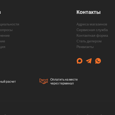
в
Контакты
циальности
Адреса магазинов
вопросы
Сервисная служба
чение
Контактная форма
ние
Cтать дилером
ция
Реквизиты
Оплатить на месте
ный расчет
через терминал