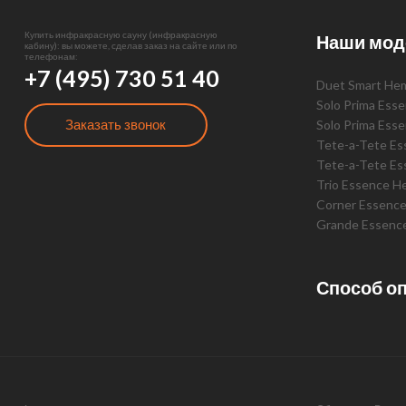
Купить инфракрасную сауну (инфракрасную
Наши мод
кабину): вы можете, сделав заказ на сайте или по
телефонам:
+7 (495) 730 51 40
Duet Smart He
Solo Prima Ess
Заказать звонок
Solo Prima Ess
Tete-a-Tete E
Tete-a-Tete Es
Trio Essence H
Corner Essenc
Grande Essenc
Способ о