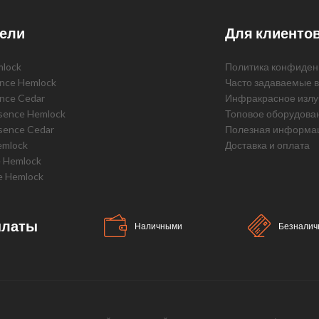
ели
Для клиенто
mlock
Политика конфиден
ence Hemlock
Часто задаваемые 
ence Cedar
Инфракрасное излу
ssence Hemlock
Топовое оборудова
sence Cedar
Полезная информа
emlock
Доставка и оплата
e Hemlock
e Hemlock
платы
Наличными
Безналич