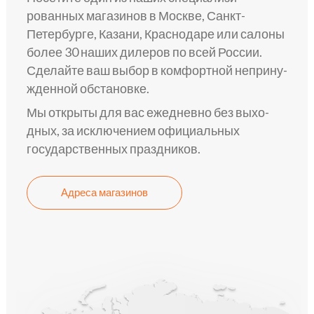
рованных мага­зинов в Москве, Санкт-
Петербурге, Казани, Краснодаре или сало­ны
более 30 наш­их дилеров по всей России.
Сделай­те ваш выбор в комфо­ртной неприну­
жденной обста­новке.
Мы откры­ты для вас ежедне­вно без выхо­
дных, за исключе­нием официа­льных
государстве­нных пра­здников.
Адреса магазинов