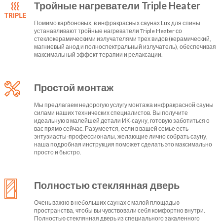
Тройные нагреватели Triple Heater
Помимо карбоновых, в инфракрасных саунах Lux для спины
устанавливают тройные нагреватели Triple Heater со
стеклокерамическими излучателями трех видов (керамический,
магниевый анод и полноспектральный излучатель), обеспечивая
максимальный эффект терапии и релаксации.
Простой монтаж
Мы предлагаем недорогую услугу монтажа инфракрасной сауны
силами наших технических специалистов. Вы получите
идеальную в малейшей детали ИК-сауну, готовую заботиться о
вас прямо сейчас. Разумеется, если в вашей семье есть
энтузиасты-профессионалы, желающие лично собрать сауну,
наша подробная инструкция поможет сделать это максимально
просто и быстро.
Полностью стеклянная дверь
Очень важно в небольших саунах с малой площадью
пространства, чтобы вы чувствовали себя комфортно внутри.
Полностью стеклянная дверь из специального закаленного