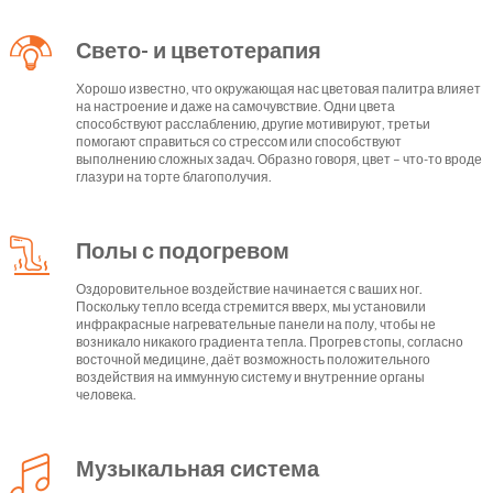
Свето- и цветотерапия
Хорошо известно, что окружающая нас цветовая палитра влияет
на настроение и даже на самочувствие. Одни цвета
способствуют расслаблению, другие мотивируют, третьи
помогают справиться со стрессом или способствуют
выполнению сложных задач. Образно говоря, цвет – что-то вроде
глазури на торте благополучия.
Полы с подогревом
Оздоровительное воздействие начинается с ваших ног.
Поскольку тепло всегда стремится вверх, мы установили
инфракрасные нагревательные панели на полу, чтобы не
возникало никакого градиента тепла. Прогрев стопы, согласно
восточной медицине, даёт возможность положительного
воздействия на иммунную систему и внутренние органы
человека.
Музыкальная система