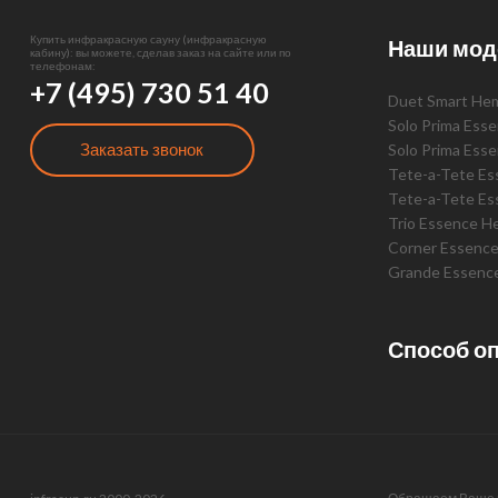
Купить инфракрасную сауну (инфракрасную
Наши мод
кабину): вы можете, сделав заказ на сайте или по
телефонам:
+7 (495) 730 51 40
Duet Smart He
Solo Prima Ess
Заказать звонок
Solo Prima Ess
Tete-a-Tete E
Tete-a-Tete Es
Trio Essence H
Corner Essenc
Grande Essenc
Способ о