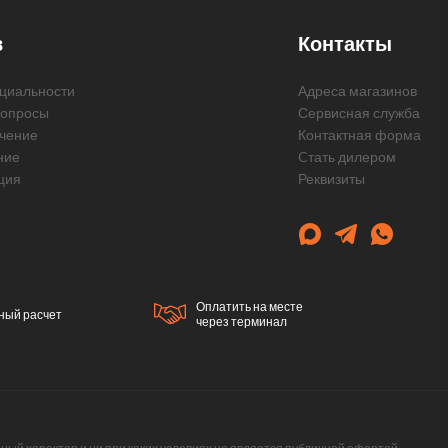
в
Контакты
циальности
Адреса магазинов
вопросы
Сервисная служба
чение
Контактная форма
ние
Cтать дилером
ция
Реквизиты
Оплатить на месте
ный расчет
через терминал