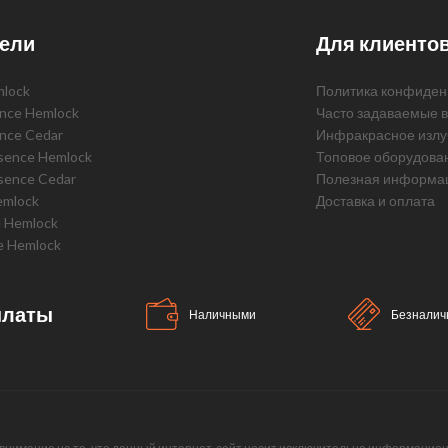
ели
Для клиенто
mlock
Политика конфиден
ence Hemlock
Часто задаваемые 
ence Cedar
Инфракрасное излу
ssence Hemlock
Топовое оборудова
sence Cedar
Полезная информа
emlock
Доставка и оплата
e Hemlock
e Hemlock
платы
Наличными
Безналич