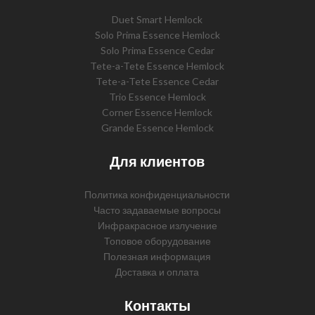
Duet Smart Hemlock
Solo Prima Essence Hemlock
Solo Prima Essence Cedar
Tete-a-Tete Essence Hemlock
Tete-a-Tete Essence Cedar
Trio Essence Hemlock
Corner Essence Hemlock
Grande Essence Hemlock
Для клиентов
Политика конфиденциальности
Часто задаваемые вопросы
Инфракрасное излучение
Топовое оборудование
Полезная информация
Доставка и оплата
Контакты