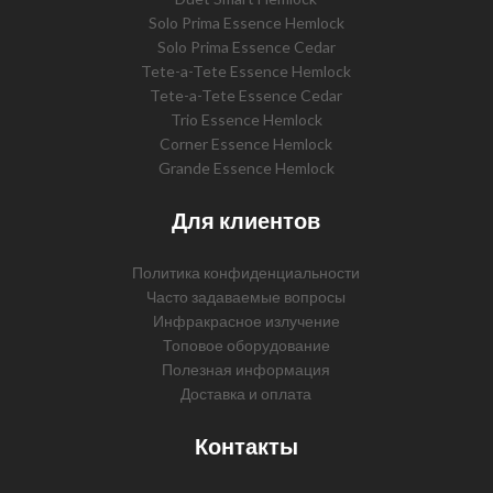
Solo Prima Essence Hemlock
Solo Prima Essence Cedar
Tete-a-Tete Essence Hemlock
Tete-a-Tete Essence Cedar
Trio Essence Hemlock
Corner Essence Hemlock
Grande Essence Hemlock
Для клиентов
Политика конфиденциальности
Часто задаваемые вопросы
Инфракрасное излучение
Топовое оборудование
Полезная информация
Доставка и оплата
Контакты