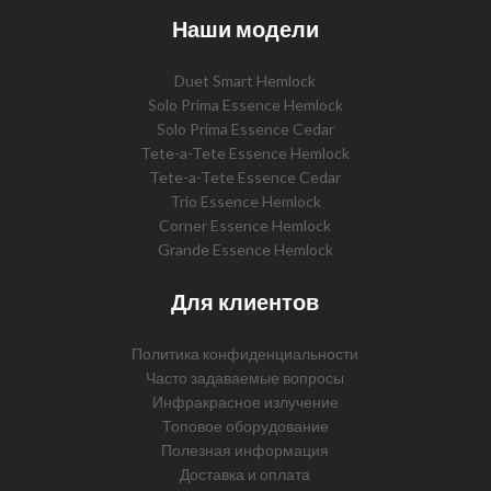
Наши модели
Duet Smart Hemlock
Solo Prima Essence Hemlock
Solo Prima Essence Cedar
Tete-a-Tete Essence Hemlock
Tete-a-Tete Essence Cedar
Trio Essence Hemlock
Corner Essence Hemlock
Grande Essence Hemlock
Для клиентов
Политика конфиденциальности
Часто задаваемые вопросы
Инфракрасное излучение
Топовое оборудование
Полезная информация
Доставка и оплата