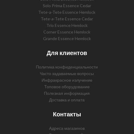
Solo Prima Essence Cedar
Tete-a-Tete Essence Hemlock
Tete-a-Tete Essence Cedar
Trio Essence Hemlock
Corner Essence Hemlock
Grande Essence Hemlock
Для клиентов
Политика конфиденциальности
Часто задаваемые вопросы
Инфракрасное излучение
Топовое оборудование
Полезная информация
Доставка и оплата
Контакты
Адреса магазинов