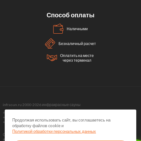
Способ оплаты
Наличными
Безналичный расчет
Оплатить на месте
через терминал
infrasun.ru 2000-2026 инфракрасные сауны
+7 (499) 495-40-51,
+7 (499) 288-09-98 ,
Продолжая использовать сайт, вы соглашаетесь на
+7 (495) 374-51-40
обработку файлов cookie и
Политикой обработки персональных данных
Обращаем Ваше внимание на то, что данный интернет-сайт носит
исключительно информационный характер и ни при каких условиях не