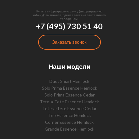
Купить инфракрасную сауну (инфракрасную
кабину): вы можете, сделав заказ на сайте или по
телефонам:
+7 (495) 730 51 40
Заказать звонок
Наши модели
Duet Smart Hemlock
Solo Prima Essence Hemlock
Solo Prima Essence Cedar
Tete-a-Tete Essence Hemlock
Tete-a-Tete Essence Cedar
Trio Essence Hemlock
Corner Essence Hemlock
Grande Essence Hemlock