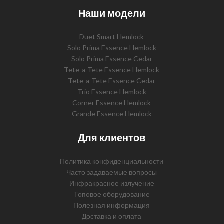
Наши модели
Duet Smart Hemlock
Solo Prima Essence Hemlock
Solo Prima Essence Cedar
Tete-a-Tete Essence Hemlock
Tete-a-Tete Essence Cedar
Trio Essence Hemlock
Corner Essence Hemlock
Grande Essence Hemlock
Для клиентов
Политика конфиденциальности
Часто задаваемые вопросы
Инфракрасное излучение
Топовое оборудование
Полезная информация
Доставка и оплата