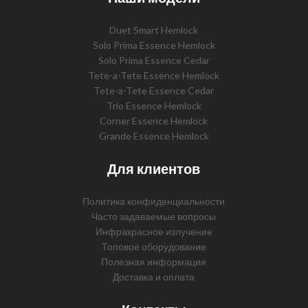
Duet Smart Hemlock
Solo Prima Essence Hemlock
Solo Prima Essence Cedar
Tete-a-Tete Essence Hemlock
Tete-a-Tete Essence Cedar
Trio Essence Hemlock
Corner Essence Hemlock
Grande Essence Hemlock
Для клиентов
Политика конфиденциальности
Часто задаваемые вопросы
Инфракрасное излучение
Топовое оборудование
Полезная информация
Доставка и оплата