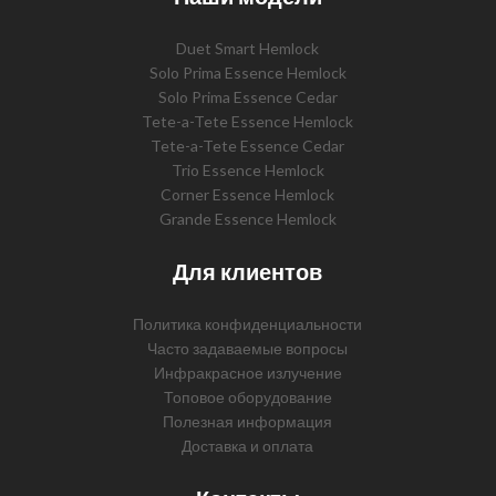
Duet Smart Hemlock
Solo Prima Essence Hemlock
Solo Prima Essence Cedar
Tete-a-Tete Essence Hemlock
Tete-a-Tete Essence Cedar
Trio Essence Hemlock
Corner Essence Hemlock
Grande Essence Hemlock
Для клиентов
Политика конфиденциальности
Часто задаваемые вопросы
Инфракрасное излучение
Топовое оборудование
Полезная информация
Доставка и оплата