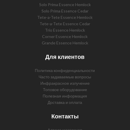
Solo Prima Essence Hemlock
Solo Prima Essence Cedar
Tete-a-Tete Essence Hemlock
Tete-a-Tete Essence Cedar
Trio Essence Hemlock
Corner Essence Hemlock
Grande Essence Hemlock
Для клиентов
Политика конфиденциальности
Часто задаваемые вопросы
Инфракрасное излучение
Топовое оборудование
Полезная информация
Доставка и оплата
Контакты
Адреса магазинов