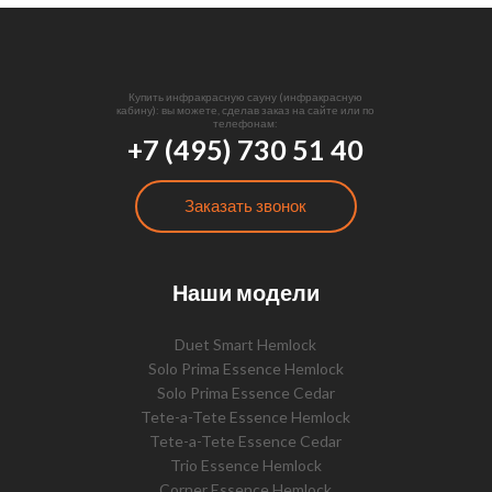
Купить инфракрасную сауну (инфракрасную
кабину): вы можете, сделав заказ на сайте или по
телефонам:
+7 (495) 730 51 40
Заказать звонок
Наши модели
Duet Smart Hemlock
Solo Prima Essence Hemlock
Solo Prima Essence Cedar
Tete-a-Tete Essence Hemlock
Tete-a-Tete Essence Cedar
Trio Essence Hemlock
Corner Essence Hemlock