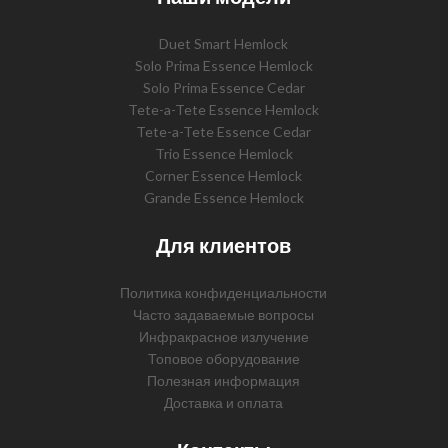
Duet Smart Hemlock
Solo Prima Essence Hemlock
Solo Prima Essence Cedar
Tete-a-Tete Essence Hemlock
Tete-a-Tete Essence Cedar
Trio Essence Hemlock
Corner Essence Hemlock
Grande Essence Hemlock
Для клиентов
Политика конфиденциальности
Часто задаваемые вопросы
Инфракрасное излучение
Топовое оборудование
Полезная информация
Доставка и оплата