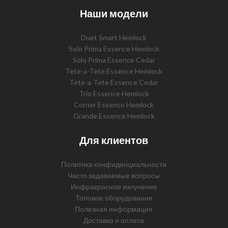
Наши модели
Duet Smart Hemlock
Solo Prima Essence Hemlock
Solo Prima Essence Cedar
Tete-a-Tete Essence Hemlock
Tete-a-Tete Essence Cedar
Trio Essence Hemlock
Corner Essence Hemlock
Grande Essence Hemlock
Для клиентов
Политика конфиденциальности
Часто задаваемые вопросы
Инфракрасное излучение
Топовое оборудование
Полезная информация
Доставка и оплата