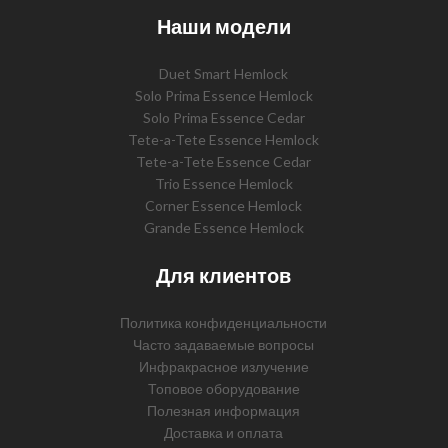
Наши модели
Duet Smart Hemlock
Solo Prima Essence Hemlock
Solo Prima Essence Cedar
Tete-a-Tete Essence Hemlock
Tete-a-Tete Essence Cedar
Trio Essence Hemlock
Corner Essence Hemlock
Grande Essence Hemlock
Для клиентов
Политика конфиденциальности
Часто задаваемые вопросы
Инфракрасное излучение
Топовое оборудование
Полезная информация
Доставка и оплата